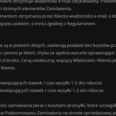
, Klient otrzymuje wiadomość e-mail zatytułowaną “Potwie
ch istotnych elementów Zamówienia.
mentem otrzymania przez Klienta wiadomości e-mail, o k
ęzyku polskim, o treści zgodnej z Regulaminem.
ą w polskich złotych, zawierają podatek bez kosztów przes
ponosi je Klient, chyba że spełnia warunki uprawniające d
ł brutto. Ceną ostateczną, wiążącą Właściciela i Klienta 
Klienta.
owiązujących stawek / czas wysyłki 1-2 dni robocze
 obowiązujących stawek / czas wysyłki 1-2 dni robocze
ości zamówienia (wraz z kosztami przesyłki, które szczeg
st w Podsumowaniu Zamówienia na stronie sprzedażowej p