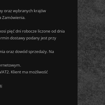
py oraz wybranych krajów
ia Zamówienia.
osi pięć dni robocze liczone od dnia
ermin dostawy podany jest przy
enia oraz dowód sprzedaży. Na
ternetowym.
 VAT2. Klient ma możliwość
ą;