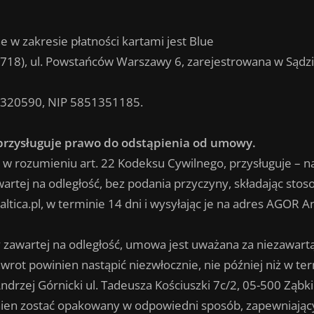
e w zakresie płatności kartami jest Blue
81-718), ul. Powstańców Warszawy 6, zarejestrowana w Są
0320590, NIP 5851351185.
przysługuje prawo do odstąpienia od umowy.
 rozumieniu art. 22 Kodeksu Cywilnego, przysługuje – n
rtej na odległość, bez podania przyczyny, składając stos
ica.pl, w terminie 14 dni i wysyłając je na adres AGOR A
awartej na odległość, umowa jest uważana za niezawartą. 
rot powinien nastąpić niezwłocznie, nie później niż w te
Andrzej Górnicki ul. Tadeusza Kościuszki 7c/2, 05-500 Ząbki
ien zostać opakowany w odpowiedni sposób, zapewniający