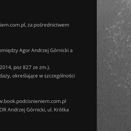
iem.com.pl, za pośrednictwem
iędzy Agor Andrzej Górnicki a
014, poz 827 ze zm.).
aży, określające w szczególności
ww.book.podcisnieniem.com.pl
R Andrzej Górnicki, ul. Krótka