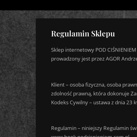
Skip
Pod Ciśnieniem – Książka
Gareth Lock, Polskie Wydanie
to
content
Regulamin Sklepu
Sklep internetowy POD CIŚNIENIEM
prowadzony jest przez AGOR Andrzej
Klient – osoba fizyczna, osoba praw
zdolność prawną, która dokonuje Z
Kodeks Cywilny – ustawa z dnia 23 kw
Regulamin – niniejszy Regulamin św
www.book.podcisnieniem.com.pl