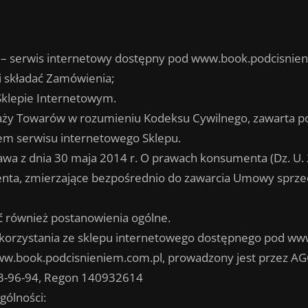
– serwis internetowy dostępny pod www.book.podcisnien
i składać Zamówienia;
klepie Internetowym.
y Towarów w rozumieniu Kodeksu Cywilnego, zawarta pom
em serwisu internetowego Sklepu.
a z dnia 30 maja 2014 r. O prawach konsumenta (Dz. U. 2
enta, zmierzające bezpośrednio do zawarcia Umowy sprzed
ć również postanowienia ogólne.
y korzystania ze sklepu internetowego dostępnego pod w
www.book.podcisnieniem.com.pl, prowadzony jest przez AGO
03-96-94, Regon 140932614
gólności: