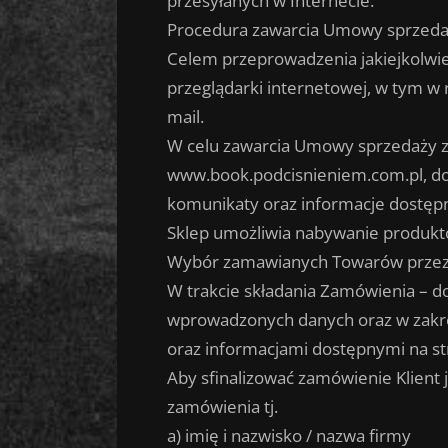
przesyłanych w Internecie.
Procedura zawarcia Umowy sprzed
Celem przeprowadzenia jakiejkolwie
przeglądarki internetowej, w tym w
mail.
W celu zawarcia Umowy sprzedaży z
www.book.podcisnieniem.com.pl, dok
komunikaty oraz informacje dostępn
Sklep umożliwia nabywanie produktów
Wybór zamawianych Towarów przez K
W trakcie składania Zamówienia – d
wprowadzonych danych oraz w zakre
oraz informacjami dostępnymi na st
Aby sfinalizować zamówienie Klient
zamówienia tj.
a) imię i nazwisko / nazwa firmy