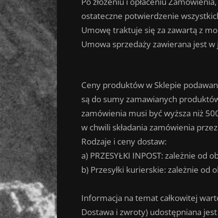
Po złożeniu i opłaceniu Zamówienia
ostateczne potwierdzenie wszystki
Umowę traktuje się za zawartą z mo
Umowa sprzedaży zawierana jest w j
Ceny produktów w Sklepie podawane s
są do sumy zamawianych produktów i 
zamówienia musi być wyższa niż 500 z
w chwili składania zamówienia przez 
Rodzaje i ceny dostaw:
a) PRZESYŁKI INPOST: zależnie od ob
b) Przesyłki kurierskie: zależnie od
Informacja na temat całkowitej wart
Dostawa i zwroty) udostępniana je