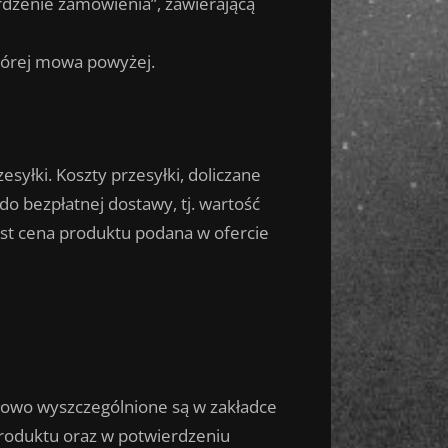
rdzenie zamówienia”, zawierającą
tórej mowa powyżej.
yłki. Koszty przesyłki, doliczane
o bezpłatnej dostawy, tj. wartość
jest cena produktu podana w ofercie
ółowo wyszczególnione są w zakładce
roduktu oraz w potwierdzeniu